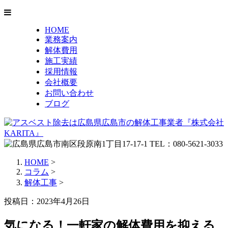
HOME
業務案内
解体費用
施工実績
採用情報
会社概要
お問い合わせ
ブログ
HOME
>
コラム
>
解体工事
>
投稿日：2023年4月26日
気になる！一軒家の解体費用を抑える